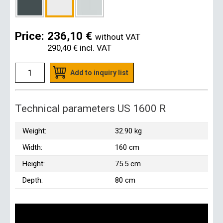
Price:
236,10 €
without VAT
290,40 €
incl. VAT
Add to inquiry list
Technical parameters US 1600 R
Weight:
32.90 kg
Width:
160 cm
Height:
75.5 cm
Depth:
80 cm