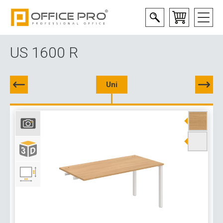
US 1600 R
Uni