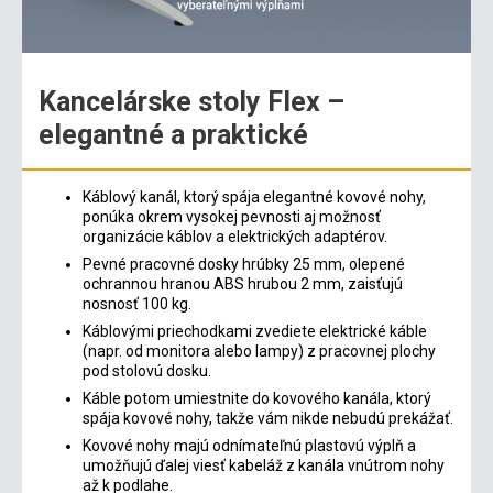
Kancelárske stoly Flex –
elegantné a praktické
Káblový kanál, ktorý spája elegantné kovové nohy,
ponúka okrem vysokej pevnosti aj možnosť
organizácie káblov a elektrických adaptérov.
Pevné pracovné dosky hrúbky 25 mm, olepené
ochrannou hranou ABS hrubou 2 mm, zaisťujú
nosnosť 100 kg.
Káblovými priechodkami zvediete elektrické káble
(napr. od monitora alebo lampy) z pracovnej plochy
pod stolovú dosku.
Káble potom umiestnite do kovového kanála, ktorý
spája kovové nohy, takže vám nikde nebudú prekážať.
Kovové nohy majú odnímateľnú plastovú výplň a
umožňujú ďalej viesť kabeláž z kanála vnútrom nohy
až k podlahe.