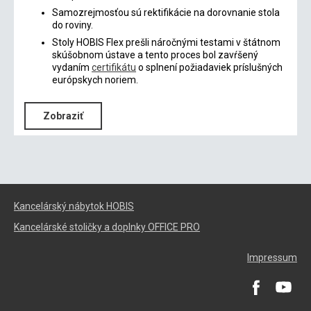
Samozrejmosťou sú rektifikácie na dorovnanie stola
do roviny.
Stoly HOBIS Flex prešli náročnými testami v štátnom
skúšobnom ústave a tento proces bol zavŕšený
vydaním
certifikátu
o splnení požiadaviek príslušných
európskych noriem.
Zobraziť
Kancelárský nábytok HOBIS
Kancelárské stoličky a doplnky OFFICE PRO
Impressum