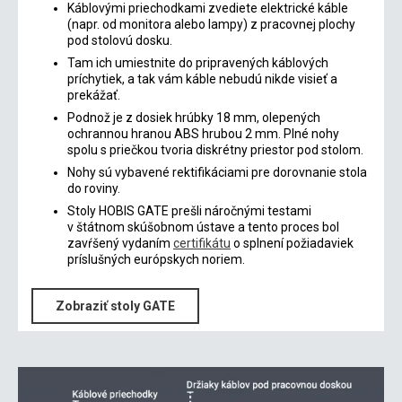
Káblovými priechodkami zvediete elektrické káble
(napr. od monitora alebo lampy) z pracovnej plochy
pod stolovú dosku.
Tam ich umiestnite do pripravených káblových
príchytiek, a tak vám káble nebudú nikde visieť a
prekážať.
Podnož je z dosiek hrúbky 18 mm, olepených
ochrannou hranou ABS hrubou 2 mm. Plné nohy
spolu s priečkou tvoria diskrétny priestor pod stolom.
Nohy sú vybavené rektifikáciami pre dorovnanie stola
do roviny.
Stoly HOBIS GATE prešli náročnými testami
v štátnom skúšobnom ústave a tento proces bol
zavŕšený vydaním
certifikátu
o splnení požiadaviek
príslušných európskych noriem.
Zobraziť stoly GATE