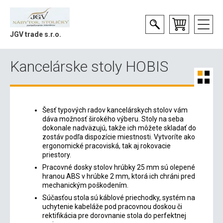
JGV trade s.r.o.
Kancelárske stoly HOBIS
Šesť typových radov kancelárskych stolov vám
dáva možnosť širokého výberu. Stoly na seba
dokonale nadväzujú, takže ich môžete skladať do
zostáv podľa dispozície miestnosti. Vytvoríte ako
ergonomické pracoviská, tak aj rokovacie
priestory.
Pracovné dosky stolov hrúbky 25 mm sú olepené
hranou ABS v hrúbke 2 mm, ktorá ich chráni pred
mechanickým poškodením.
Súčasťou stola sú káblové priechodky, systém na
uchytenie kabeláže pod pracovnou doskou či
rektifikácia pre dorovnanie stola do perfektnej