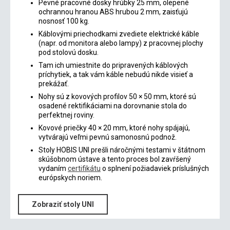
Pevné pracovné dosky hrúbky 25 mm, olepené
ochrannou hranou ABS hrubou 2 mm, zaisťujú
nosnosť 100 kg.
Káblovými priechodkami zvediete elektrické káble
(napr. od monitora alebo lampy) z pracovnej plochy
pod stolovú dosku.
Tam ich umiestnite do pripravených káblových
príchytiek, a tak vám káble nebudú nikde visieť a
prekážať.
Nohy sú z kovových profilov 50 × 50 mm, ktoré sú
osadené rektifikáciami na dorovnanie stola do
perfektnej roviny.
Kovové priečky 40 × 20 mm, ktoré nohy spájajú,
vytvárajú veľmi pevnú samonosnú podnož.
Stoly HOBIS UNI prešli náročnými testami v štátnom
skúšobnom ústave a tento proces bol zavŕšený
vydaním
certifikátu
o splnení požiadaviek príslušných
európskych noriem.
Zobraziť stoly UNI