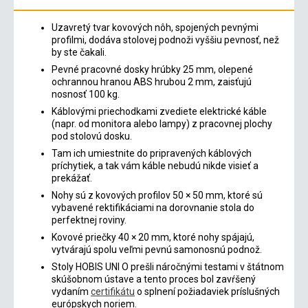
Uzavretý tvar kovových nôh, spojených pevnými
profilmi, dodáva stolovej podnoži vyššiu pevnosť, než
by ste čakali.
Pevné pracovné dosky hrúbky 25 mm, olepené
ochrannou hranou ABS hrubou 2 mm, zaisťujú
nosnosť 100 kg.
Káblovými priechodkami zvediete elektrické káble
(napr. od monitora alebo lampy) z pracovnej plochy
pod stolovú dosku.
Tam ich umiestnite do pripravených káblových
príchytiek, a tak vám káble nebudú nikde visieť a
prekážať.
Nohy sú z kovových profilov 50 × 50 mm, ktoré sú
vybavené rektifikáciami na dorovnanie stola do
perfektnej roviny.
Kovové priečky 40 × 20 mm, ktoré nohy spájajú,
vytvárajú spolu veľmi pevnú samonosnú podnož.
Stoly HOBIS UNI O prešli náročnými testami v štátnom
skúšobnom ústave a tento proces bol zavŕšený
vydaním
certifikátu
o splnení požiadaviek príslušných
európskych noriem.