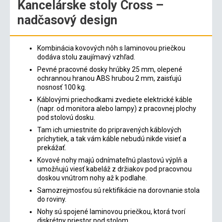
Kancelárske stoly Cross –
nadčasový design
Kombinácia kovových nôh s laminovou priečkou
dodáva stolu zaujímavý vzhľad.
Pevné pracovné dosky hrúbky 25 mm, olepené
ochrannou hranou ABS hrubou 2 mm, zaisťujú
nosnosť 100 kg.
Káblovými priechodkami zvediete elektrické káble
(napr. od monitora alebo lampy) z pracovnej plochy
pod stolovú dosku.
Tam ich umiestnite do pripravených káblových
príchytiek, a tak vám káble nebudú nikde visieť a
prekážať.
Kovové nohy majú odnímateľnú plastovú výplň a
umožňujú viesť kabeláž z držiakov pod pracovnou
doskou vnútrom nohy až k podlahe.
Samozrejmosťou sú rektifikácie na dorovnanie stola
do roviny.
Nohy sú spojené laminovou priečkou, ktorá tvorí
diskrétny priestor pod stolom.