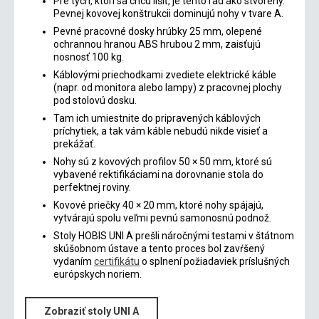
Pre tých, ktorí sa chcú líšiť, je tento rad ako stvorený.
Pevnej kovovej konštrukcii dominujú nohy v tvare A.
Pevné pracovné dosky hrúbky 25 mm, olepené
ochrannou hranou ABS hrubou 2 mm, zaisťujú
nosnosť 100 kg.
Káblovými priechodkami zvediete elektrické káble
(napr. od monitora alebo lampy) z pracovnej plochy
pod stolovú dosku.
Tam ich umiestnite do pripravených káblových
príchytiek, a tak vám káble nebudú nikde visieť a
prekážať.
Nohy sú z kovových profilov 50 × 50 mm, ktoré sú
vybavené rektifikáciami na dorovnanie stola do
perfektnej roviny.
Kovové priečky 40 × 20 mm, ktoré nohy spájajú,
vytvárajú spolu veľmi pevnú samonosnú podnož.
Stoly HOBIS UNI A prešli náročnými testami v štátnom
skúšobnom ústave a tento proces bol zavŕšený
vydaním
certifikátu
o splnení požiadaviek príslušných
európskych noriem.
Zobraziť stoly UNI A