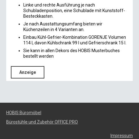
Linke und rechte Ausführung je nach
Schubladenposition, eine Schublade mit Kunststoff-
Besteckkasten.
Je nach Ausstattungsumfang bieten wir
Küchenzeilen in 4 Varianten an.
Einbau Kühl-Gefrier-Kombination GORENJE Volumen
114 l, davon Kühlschrank 99 l und Gefrierschrank 15 l.
Sie kann in allen Dekors des HOBIS Musterbuches
bestellt werden
Anzeige
HOBIS Büromöbel
Bürostühle und Zubehör OFFICE PRO
Impressum