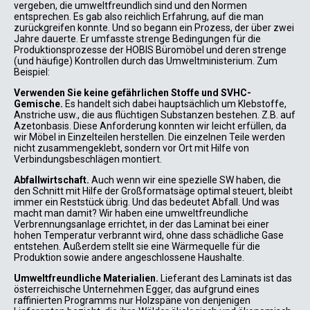
vergeben, die umweltfreundlich sind und den Normen
entsprechen. Es gab also reichlich Erfahrung, auf die man
zurückgreifen konnte. Und so begann ein Prozess, der über zwei
Jahre dauerte. Er umfasste strenge Bedingungen für die
Produktionsprozesse der HOBIS Büromöbel und deren strenge
(und häufige) Kontrollen durch das Umweltministerium. Zum
Beispiel:
Verwenden Sie keine gefährlichen Stoffe und SVHC-
Gemische.
Es handelt sich dabei hauptsächlich um Klebstoffe,
Anstriche usw., die aus flüchtigen Substanzen bestehen. Z.B. auf
Azetonbasis. Diese Anforderung konnten wir leicht erfüllen, da
wir Möbel in Einzelteilen herstellen. Die einzelnen Teile werden
nicht zusammengeklebt, sondern vor Ort mit Hilfe von
Verbindungsbeschlägen montiert.
Abfallwirtschaft.
Auch wenn wir eine spezielle SW haben, die
den Schnitt mit Hilfe der Großformatsäge optimal steuert, bleibt
immer ein Reststück übrig. Und das bedeutet Abfall. Und was
macht man damit? Wir haben eine umweltfreundliche
Verbrennungsanlage errichtet, in der das Laminat bei einer
hohen Temperatur verbrannt wird, ohne dass schädliche Gase
entstehen. Außerdem stellt sie eine Wärmequelle für die
Produktion sowie andere angeschlossene Haushalte.
Umweltfreundliche Materialien.
Lieferant des Laminats ist das
österreichische Unternehmen Egger, das aufgrund eines
raffinierten Programms nur Holzspäne von denjenigen