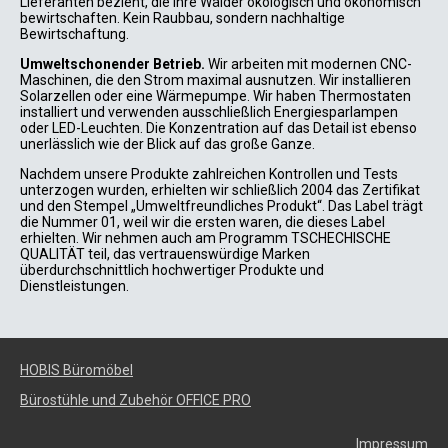
Lieferanten bezieht, die ihre Wälder ökologisch und ökonomisch
bewirtschaften. Kein Raubbau, sondern nachhaltige
Bewirtschaftung.
Umweltschonender Betrieb.
Wir arbeiten mit modernen CNC-
Maschinen, die den Strom maximal ausnutzen. Wir installieren
Solarzellen oder eine Wärmepumpe. Wir haben Thermostaten
installiert und verwenden ausschließlich Energiesparlampen
oder LED-Leuchten. Die Konzentration auf das Detail ist ebenso
unerlässlich wie der Blick auf das große Ganze.
Nachdem unsere Produkte zahlreichen Kontrollen und Tests
unterzogen wurden, erhielten wir schließlich 2004 das Zertifikat
und den Stempel „Umweltfreundliches Produkt“. Das Label trägt
die Nummer 01, weil wir die ersten waren, die dieses Label
erhielten. Wir nehmen auch am Programm TSCHECHISCHE
QUALITÄT teil, das vertrauenswürdige Marken
überdurchschnittlich hochwertiger Produkte und
Dienstleistungen.
HOBIS Büromöbel
Bürostühle und Zubehör OFFICE PRO
Impressum