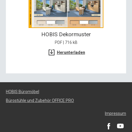
HOBIS Dekormuster
PDF | 716 kB
Herunterladen
HOBIS Büromöbel
Bürostühle und Zubehör OFFICE PRO
Impressum