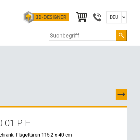
3D
-DESIGNER
DEU
Slovensky
English
Deutsch
Magyar
N
0 01 P H
ONTAKTE
hrank, Flügeltüren 115,2 x 40 cm