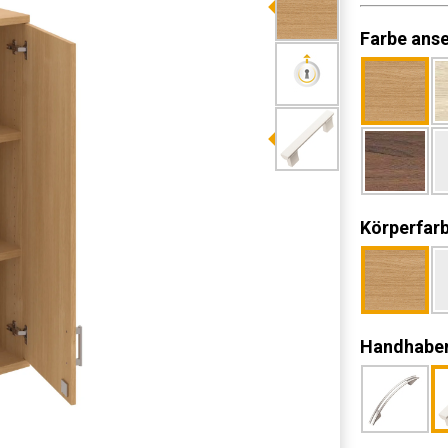
Farbe ans
Körperfar
Handhabe