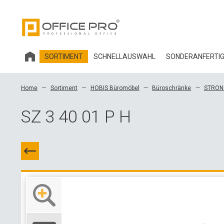
SORTIMENT
SCHNELLAUSWAHL
SONDERANFERTI
HOBIS BÜROMÖBEL
Home
Sortiment
HOBIS Büromöbel
Büroschränke
STRON
BÜROSTÜHLE UND ZUBEHÖR OFFICE PRO
SZ 3 40 01 P H