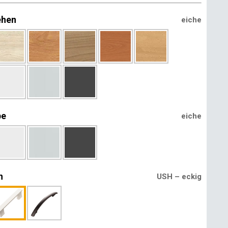
ehen
eiche
be
eiche
n
USH – eckig