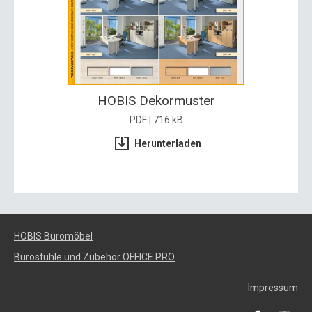
HOBIS Dekormuster
PDF | 716 kB
Herunterladen
HOBIS Büromöbel
Bürostühle und Zubehör OFFICE PRO
Impressum