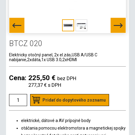
BTCZ 020
Elektricky otočný panel, 2x el.zás,USB A/USB C
nabíjanie,2xdáta,1x USB 3.0,2xHDMI
Cena:
225,50 €
bez DPH
277,37 €
s DPH
Pridať do dopytového zoznamu
elektrické, dátové a AV prípojné body
otáčania pomocou elektromotora a magnetickej spojky