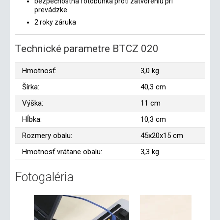
bezpečnostná fotobunka proti zatvoreniu pri
prevádzke
2 roky záruka
Technické parametre BTCZ 020
Hmotnosť:
3,0 kg
Šírka:
40,3 cm
Výška:
11 cm
Hĺbka:
10,3 cm
Rozmery obalu:
45x20x15 cm
Hmotnosť vrátane obalu:
3,3 kg
Fotogaléria