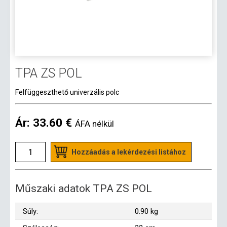
TPA ZS POL
Felfüggeszthető univerzális polc
Ár:
33.60 €
ÁFA nélkül
Hozzáadás a lekérdezési listához
Műszaki adatok TPA ZS POL
Súly:
0.90 kg