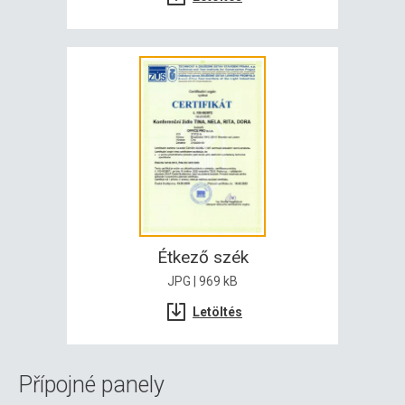
Étkező szék
JPG | 969 kB
Letöltés
Přípojné panely