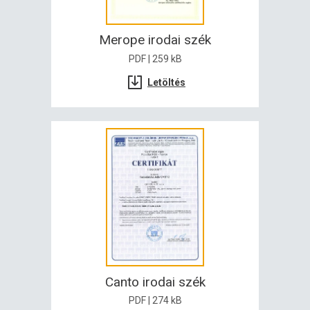
Merope irodai szék
PDF | 259 kB
Letöltés
Canto irodai szék
PDF | 274 kB