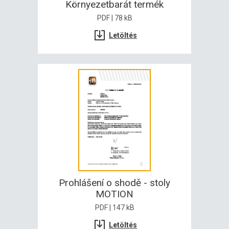
Környezetbarát termék
PDF | 78 kB
Letöltés
Prohlášení o shodě - stoly
MOTION
PDF | 147 kB
Letöltés