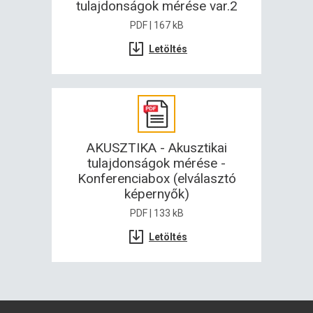
tulajdonságok mérése var.2
PDF | 167 kB
Letöltés
AKUSZTIKA - Akusztikai
tulajdonságok mérése -
Konferenciabox (elválasztó
képernyők)
PDF | 133 kB
Letöltés