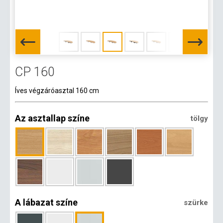
CP 160
Íves végzáróasztal 160 cm
Az asztallap színe
tölgy
A lábazat színe
szürke