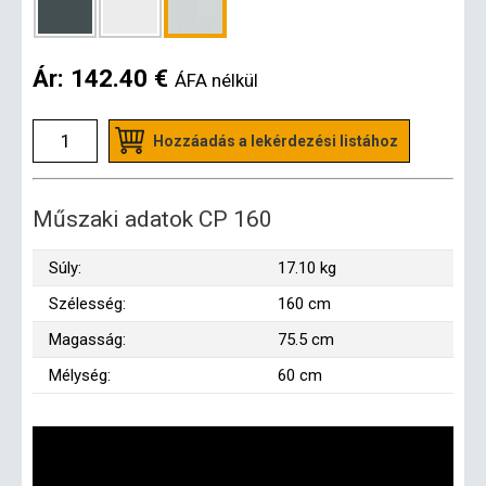
Ár:
142.40 €
ÁFA nélkül
Hozzáadás a lekérdezési listához
Műszaki adatok CP 160
Súly:
17.10 kg
Szélesség:
160 cm
Magasság:
75.5 cm
Mélység:
60 cm