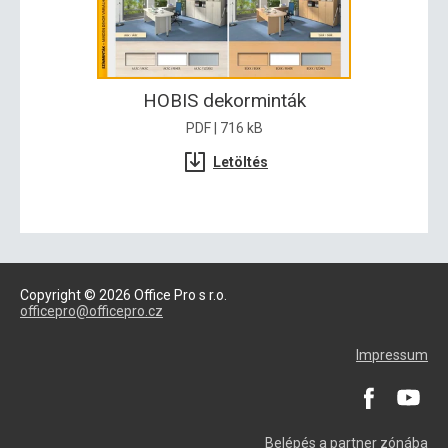
HOBIS dekorminták
PDF | 716 kB
Letöltés
Copyright © 2026 Office Pro s r.o.
officepro@officepro.cz
Impressum
Belépés a partner zónába