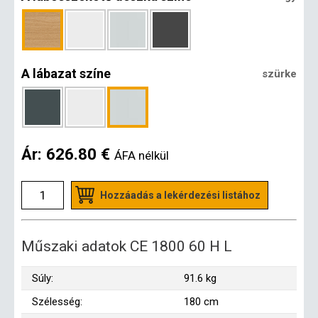
A lábazat színe
szürke
Ár:
626.80 €
ÁFA nélkül
Hozzáadás a lekérdezési listához
Műszaki adatok CE 1800 60 H L
Súly:
91.6 kg
Szélesség:
180 cm