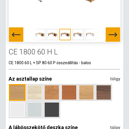
CE 1800 60 H L
CE 1800 60 L + SP 80 60 P összeállítás - balos
Az asztallap színe
tölgy
A lábösszekötő deszka színe
tölgy