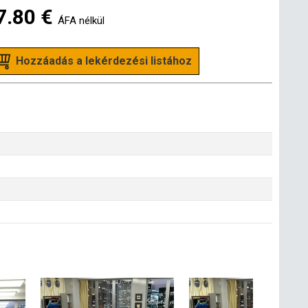
7.80 €
ÁFA nélkül
Hozzáadás a lekérdezési listához