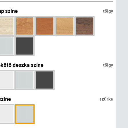
ap színe
tölgy
ekötő deszka színe
tölgy
színe
szürke