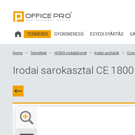
TERMÉKEK
GYORSKERESŐ
EGYEDI GYÁRTÁS
GA
HOBIS IRODABÚTOROK
Home
Termékek
HOBIS irodabútorok
Irodai asztalok
Cros
IRODASZÉKEK ÉS KIEGÉSZÍTŐK OFFICE PRO
Irodai sarokasztal CE 1800