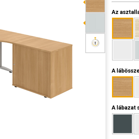
Az asztall
A lábössz
A lábazat 