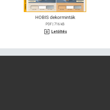
HOBIS dekorminták
PDF | 716 kB
Letöltés