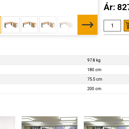
Ár:
82
97.8 kg
180 cm
75.5 cm
200 cm