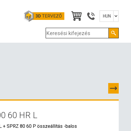
3D
TERVEZŐ
HUN
Slovensky
English
Deutsch
Magyar
0 60 HR L
PCSOLATOK
L + SPRZ 80 60 P összeállítás -balos