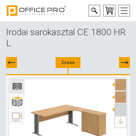
Irodai sarokasztal CE 1800 HR
L
Cross