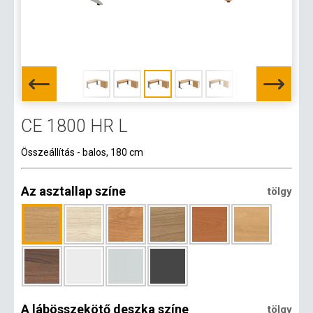
CE 1800 HR L
Összeállítás - balos, 180 cm
Az asztallap színe
tölgy
A lábösszekötő deszka színe
tölgy