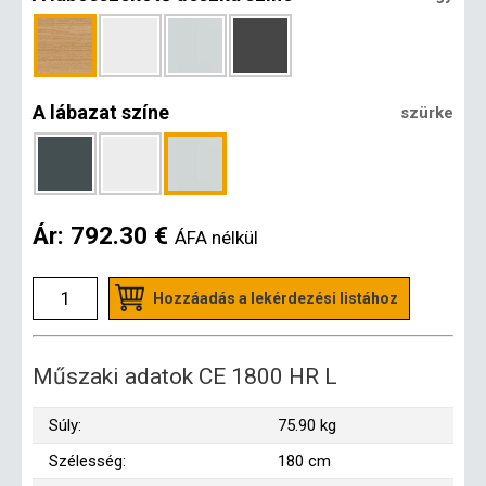
A lábazat színe
szürke
Ár:
792.30 €
ÁFA nélkül
Hozzáadás a lekérdezési listához
Műszaki adatok CE 1800 HR L
Súly:
75.90 kg
Szélesség:
180 cm