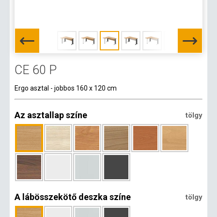
CE 60 P
Ergo asztal - jobbos 160 x 120 cm
Az asztallap színe
tölgy
A lábösszekötő deszka színe
tölgy