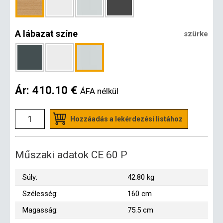
A lábazat színe
szürke
Ár:
410.10 €
ÁFA nélkül
Hozzáadás a lekérdezési listához
Műszaki adatok CE 60 P
Súly:
42.80 kg
Szélesség:
160 cm
Magasság:
75.5 cm