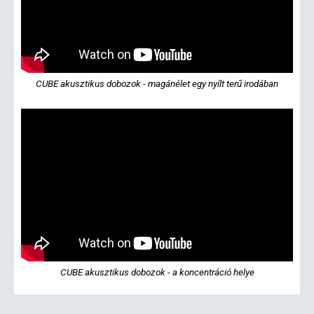
CUBE akusztikus dobozok - magánélet egy nyílt terű irodában
CUBE akusztikus dobozok - a koncentráció helye