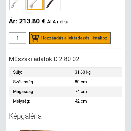
Ár:
213.80 €
ÁFA nélkül
Hozzáadás a lekérdezési listához
Műszaki adatok D 2 80 02
Súly:
31.60 kg
Szélesség:
80 cm
Magasság:
74 cm
Mélység:
42 cm
Képgaléria