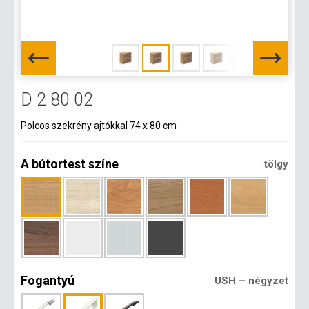
D 2 80 02
Polcos szekrény ajtókkal 74 x 80 cm
A bútortest színe
tölgy
Fogantyú
USH – négyzet