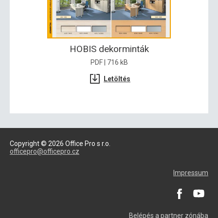
HOBIS dekorminták
PDF | 716 kB
Letöltés
Copyright © 2026 Office Pro s r.o.
officepro@officepro.cz
Impressum
Belépés a partner zónába