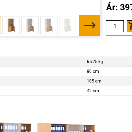
Ár:
39
65.25 kg
80 cm
185 cm
42 cm