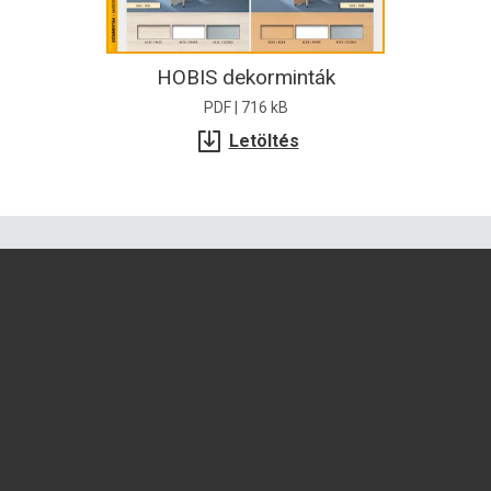
HOBIS dekorminták
PDF | 716 kB
Letöltés