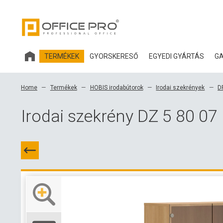
TERMÉKEK
GYORSKERESŐ
EGYEDI GYÁRTÁS
GA
HOBIS IRODABÚTOROK
Home
Termékek
HOBIS irodabútorok
Irodai szekrények
D
IRODASZÉKEK ÉS KIEGÉSZÍTŐK OFFICE PRO
Irodai szekrény DZ 5 80 07