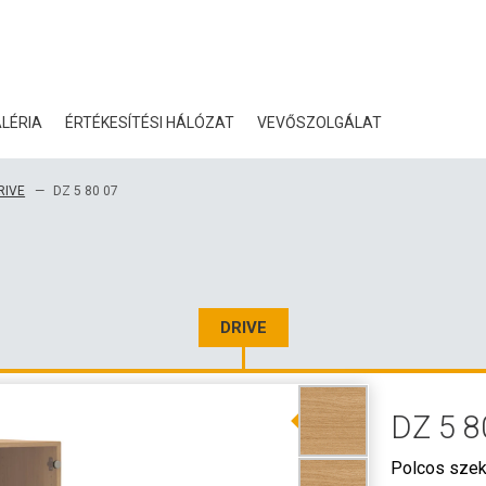
LÉRIA
ÉRTÉKESÍTÉSI HÁLÓZAT
VEVŐSZOLGÁLAT
BLOG
RIVE
DZ 5 80 07
TANÚSÍTVÁNYOK
ÖKOLÓGIA
LETÖLTÉS
DRIVE
3D ADATOK
DZ 5 8
NAGYKERESKEDELMI KA
Polcos szek