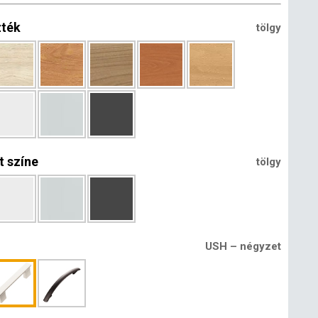
zték
tölgy
t színe
tölgy
USH – négyzet