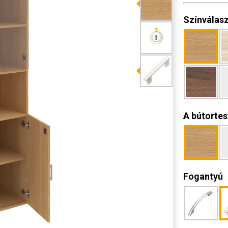
Színválas
A bútortes
Fogantyú