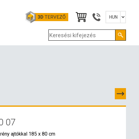
3D
TERVEZŐ
HUN
Slovensky
English
Deutsch
Magyar
0 07
PCSOLATOK
rény ajtókkal 185 x 80 cm