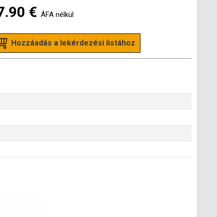
7.90 €
ÁFA nélkül
Hozzáadás a lekérdezési listához