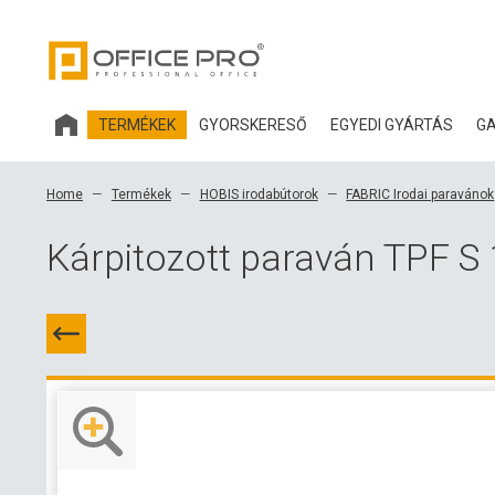
TERMÉKEK
GYORSKERESŐ
EGYEDI GYÁRTÁS
GA
HOBIS IRODABÚTOROK
Home
Termékek
HOBIS irodabútorok
FABRIC Irodai paravánok
IRODASZÉKEK ÉS KIEGÉSZÍTŐK OFFICE PRO
Kárpitozott paraván TPF S