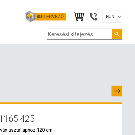
3D
TERVEZŐ
HUN
Slovensky
English
Deutsch
Magyar
1165 425
PCSOLATOK
aván asztallaphoz 120 cm