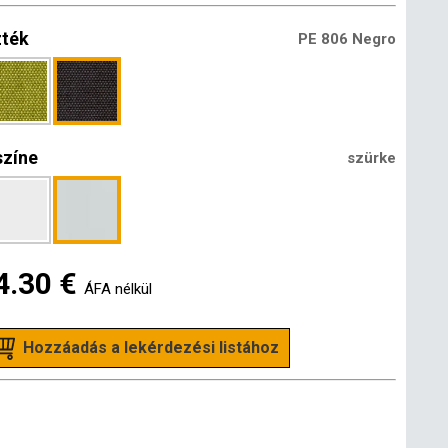
zték
PE 806 Negro
színe
szürke
4.30 €
ÁFA nélkül
Hozzáadás a lekérdezési listához