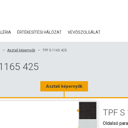
LÉRIA
ÉRTÉKESÍTÉSI HÁLÓZAT
VEVŐSZOLGÁLAT
BLOG
Asztali képernyők
TPF S 1165 425
TANÚSÍTVÁNYOK
 1165 425
ÖKOLÓGIA
LETÖLTÉS
Asztali képernyők
3D ADATOK
TPF S 
NAGYKERESKEDELMI KA
Oldalsó par