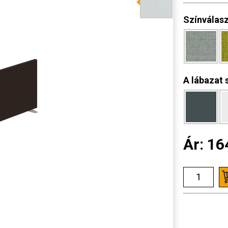
Színválas
A lábazat 
Ár:
16