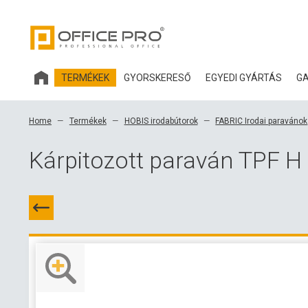
TERMÉKEK
GYORSKERESŐ
EGYEDI GYÁRTÁS
GA
HOBIS IRODABÚTOROK
Home
Termékek
HOBIS irodabútorok
FABRIC Irodai paravánok
IRODASZÉKEK ÉS KIEGÉSZÍTŐK OFFICE PRO
Kárpitozott paraván TPF H