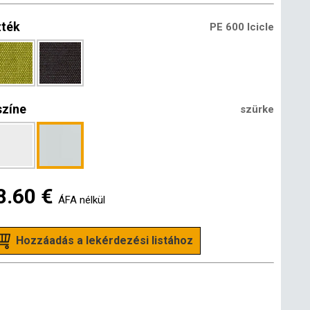
zték
PE 600 Icicle
színe
szürke
8.60 €
ÁFA nélkül
Hozzáadás a lekérdezési listához