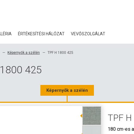
LÉRIA
ÉRTÉKESÍTÉSI HÁLÓZAT
VEVŐSZOLGÁLAT
BLOG
Képernyők a szélén
TPF H 1800 425
TANÚSÍTVÁNYOK
 1800 425
ÖKOLÓGIA
LETÖLTÉS
Képernyők a szélén
3D ADATOK
TPF H
NAGYKERESKEDELMI KA
180 cm-es a