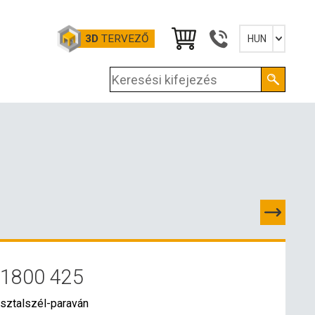
3D
TERVEZŐ
HUN
Slovensky
English
Deutsch
Magyar
 1800 425
PCSOLATOK
sztalszél-paraván