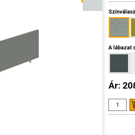
Színválas
A lábazat 
Ár:
20