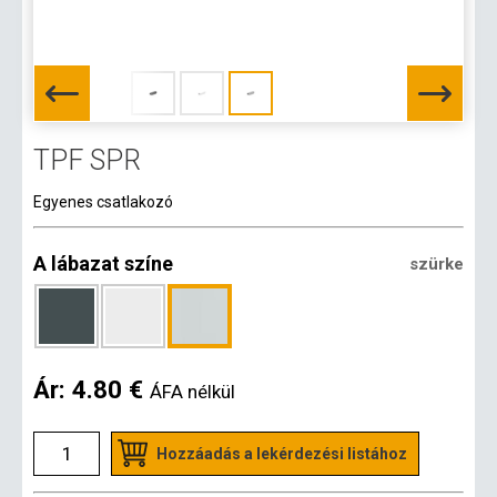
TPF SPR
Egyenes csatlakozó
A lábazat színe
szürke
Ár:
4.80 €
ÁFA nélkül
Hozzáadás a lekérdezési listához