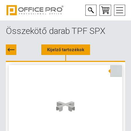
Összekötő darab TPF SPX
Kijelző tartozékok