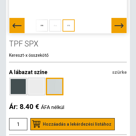
TPF SPX
Kereszt-x összekötő
A lábazat színe
szürke
Ár:
8.40 €
ÁFA nélkül
Hozzáadás a lekérdezési listához