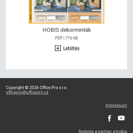
HOBIS dekorminták
PDF | 716 kB
Letöltés
Copyright © 2026 Office Pro s r.o.
officepro@officepro.cz
Impressum
Belépés a partner zónába