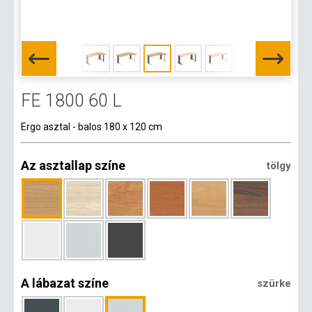
FE 1800 60 L
Ergo asztal - balos 180 x 120 cm
Az asztallap színe
tölgy
A lábazat színe
szürke