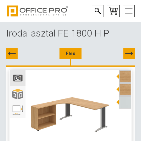
Irodai asztal FE 1800 H P
Flex