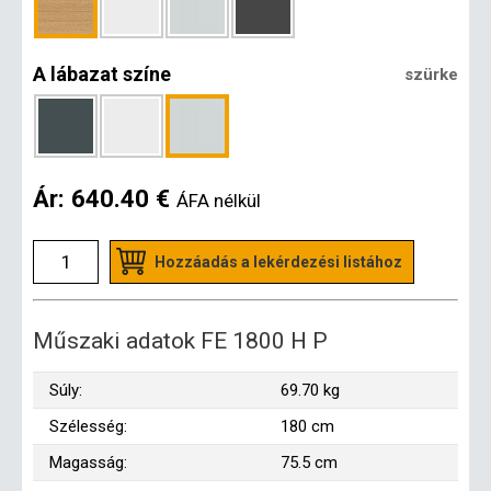
A lábazat színe
szürke
Ár:
640.40 €
ÁFA nélkül
Hozzáadás a lekérdezési listához
Műszaki adatok FE 1800 H P
Súly:
69.70 kg
Szélesség:
180 cm
Magasság:
75.5 cm