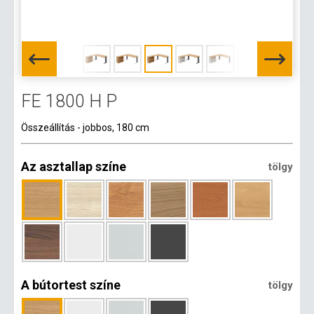
FE 1800 H P
Összeállítás - jobbos, 180 cm
Az asztallap színe
tölgy
A bútortest színe
tölgy