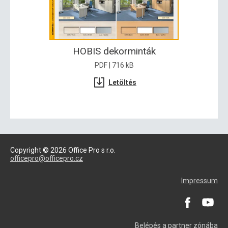
HOBIS dekorminták
PDF | 716 kB
Letöltés
Copyright © 2026 Office Pro s r.o.
officepro@officepro.cz
Impressum
Belépés a partner zónába