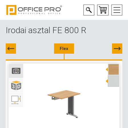
Irodai asztal FE 800 R
Flex