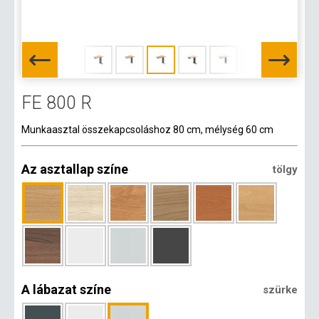
FE 800 R
Munkaasztal összekapcsoláshoz 80 cm, mélység 60 cm
Az asztallap színe
tölgy
A lábazat színe
szürke