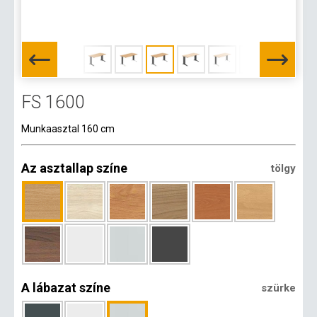
FS 1600
Munkaasztal 160 cm
Az asztallap színe
tölgy
A lábazat színe
szürke