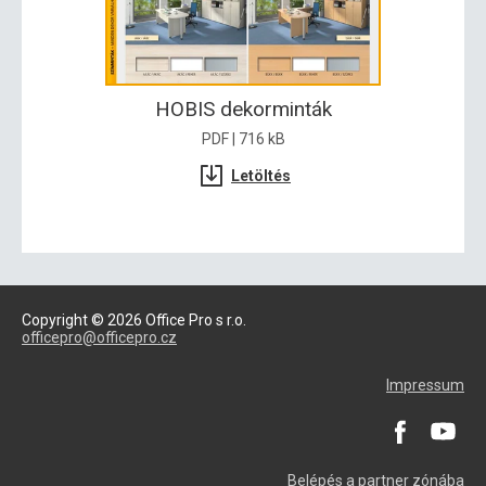
HOBIS dekorminták
PDF | 716 kB
Letöltés
Copyright © 2026 Office Pro s r.o.
officepro@officepro.cz
Impressum
Belépés a partner zónába