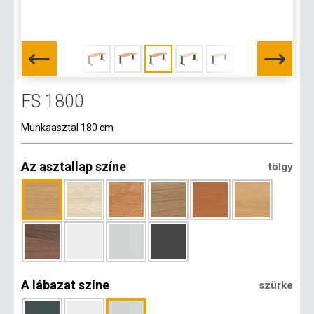
FS 1800
Munkaasztal 180 cm
Az asztallap színe
tölgy
A lábazat színe
szürke