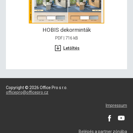
HOBIS dekorminták
PDF | 716 kB
Letöltés
Copyright © 2026 Office Pro s r.o.
officepro@officepro.cz
Impressum
Belépés a partner zónába