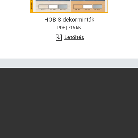
HOBIS dekorminták
PDF | 716 kB
Letöltés