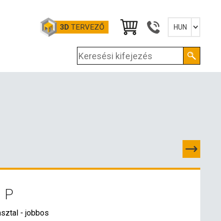
3D
TERVEZŐ
HUN
Slovensky
English
Deutsch
Magyar
 P
PCSOLATOK
sztal - jobbos