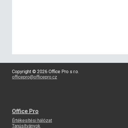
Copyright © 2026 Office Pro s r.o.
officepro@officepro.cz
Office Pro
Értékesítési hálózat
Tanúsítványok