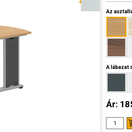
Az asztall
A lábazat 
Ár:
18