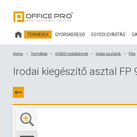
TERMÉKEK
GYORSKERESŐ
EGYEDI GYÁRTÁS
GA
HOBIS IRODABÚTOROK
Home
Termékek
HOBIS irodabútorok
Irodai asztalok
Flex
IRODASZÉKEK ÉS KIEGÉSZÍTŐK OFFICE PRO
Irodai kiegészítő asztal FP