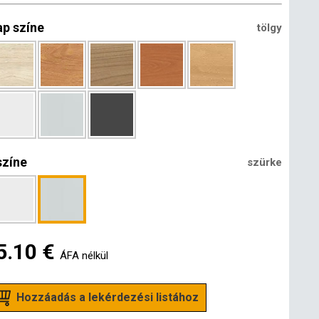
ap színe
tölgy
színe
szürke
5.10 €
ÁFA nélkül
Hozzáadás a lekérdezési listához