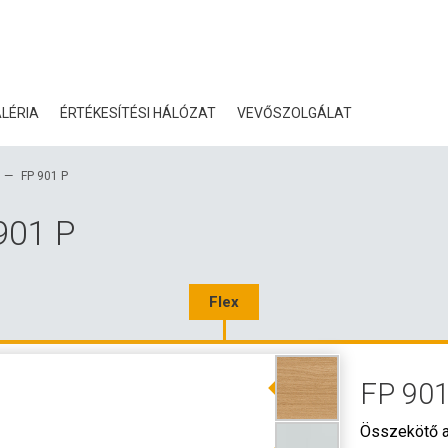
LÉRIA
ÉRTÉKESÍTÉSI HÁLÓZAT
VEVŐSZOLGÁLAT
BLOG
FP 901 P
TANÚSÍTVÁNYOK
 901 P
ÖKOLÓGIA
LETÖLTÉS
Flex
3D ADATOK
FP 901
NAGYKERESKEDELMI KA
Összekötő a