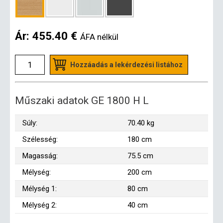
Ár:
455.40 €
ÁFA nélkül
Hozzáadás a lekérdezési listához
Műszaki adatok GE 1800 H L
Súly:
70.40 kg
Szélesség:
180 cm
Magasság:
75.5 cm
Mélység:
200 cm
Mélység 1:
80 cm
Mélység 2:
40 cm