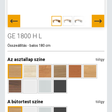
GE 1800 H L
Összeállítás - balos 180 cm
Az asztallap színe
tölgy
A bútortest színe
tölgy