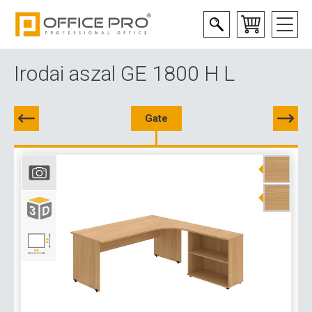
Irodai aszal GE 1800 H L
Gate