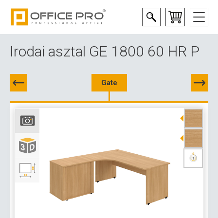
Irodai asztal GE 1800 60 HR P
Gate