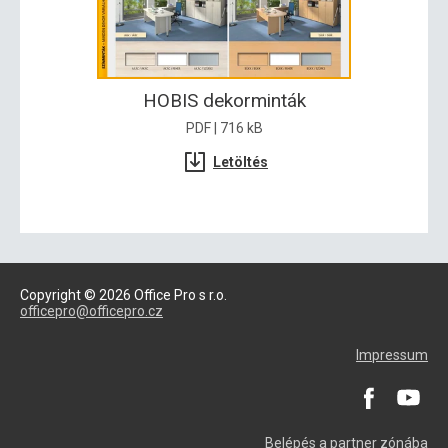
HOBIS dekorminták
PDF | 716 kB
Letöltés
Copyright © 2026 Office Pro s r.o.
officepro@officepro.cz
Impressum
Belépés a partner zónába