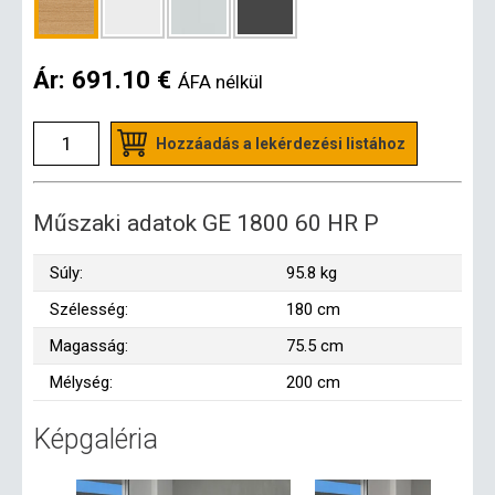
Ár:
691.10 €
ÁFA nélkül
Hozzáadás a lekérdezési listához
Műszaki adatok GE 1800 60 HR P
Súly:
95.8 kg
Szélesség:
180 cm
Magasság:
75.5 cm
Mélység:
200 cm
Képgaléria