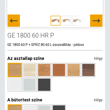
GE 1800 60 HR P
GE 1800 60 P + SPRZ 80 60 L összeállítás - jobbos
Az asztallap színe
tölgy
A bútortest színe
tölgy