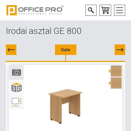
Irodai asztal GE 800
Gate