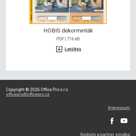
HOBIS dekorminták
PDF | 716 kB
Letöltés
Copyright © 2026 Office Pro s r.o.
officepro@officepro.cz
Impressum
Belépés a partner zónába