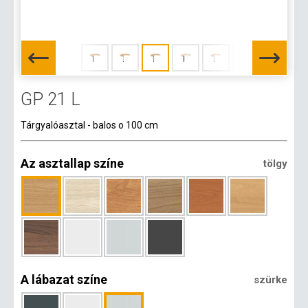
GP 21 L
Tárgyalóasztal - balos o 100 cm
Az asztallap színe
tölgy
A lábazat színe
szürke