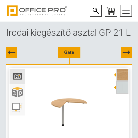
Irodai kiegészítő asztal GP 21 L
Gate