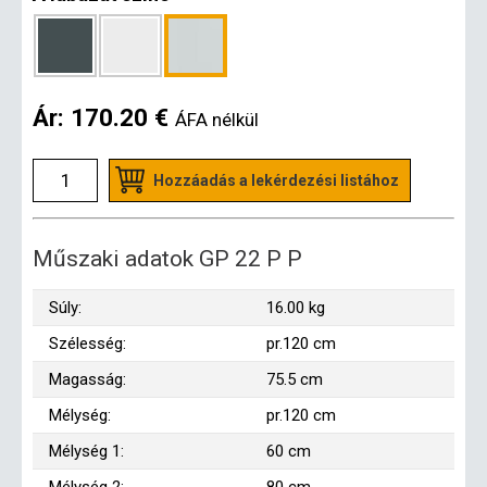
Ár:
170.20 €
ÁFA nélkül
Hozzáadás a lekérdezési listához
Műszaki adatok GP 22 P P
Súly:
16.00 kg
Szélesség:
pr.120 cm
Magasság:
75.5 cm
Mélység:
pr.120 cm
Mélység 1:
60 cm