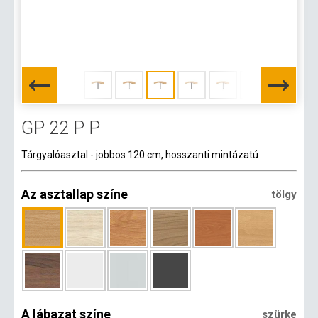
GP 22 P P
Tárgyalóasztal - jobbos 120 cm, hosszanti mintázatú
Az asztallap színe
tölgy
A lábazat színe
szürke