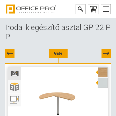
Irodai kiegészítő asztal GP 22 P
P
Gate