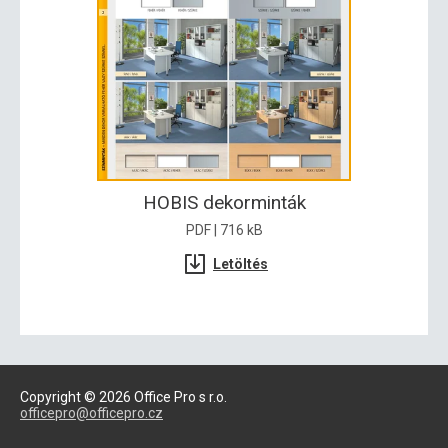
HOBIS dekorminták
PDF | 716 kB
Letöltés
Copyright © 2026 Office Pro s r.o.
officepro@officepro.cz