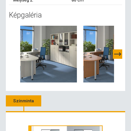
Mélység 2:
80 cm
Képgaléria
Színminta