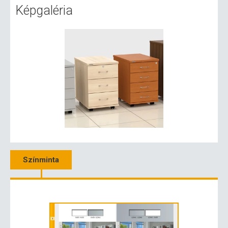
Képgaléria
Színminta