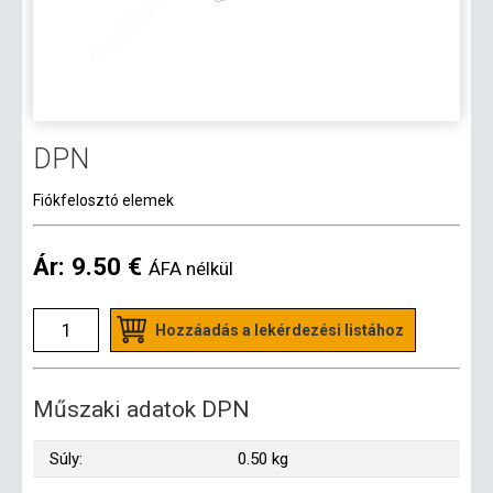
DPN
Fiókfelosztó elemek
Ár:
9.50 €
ÁFA nélkül
Hozzáadás a lekérdezési listához
Műszaki adatok DPN
Súly:
0.50 kg