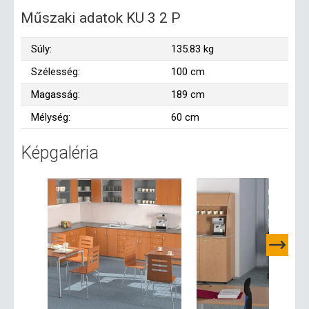
Műszaki adatok KU 3 2 P
Súly:
135.83 kg
Szélesség:
100 cm
Magasság:
189 cm
Mélység:
60 cm
Képgaléria