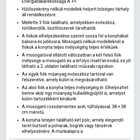
Energiatakarékossága A ++.
Hűtőszekrény nélküli modellek helyett bőséges tárhely
áll rendelkezésre.
Mellette 3 fiók található, amelyekben evőezköz,
törlőkendők, tisztítószerek tárolhatók.
A fiókok elhelyezkedése szerint ossza fel a konyhákat
balosra és jobbosra. Mosogató nélküli modelleknél a
fiókok a konyha teljes mélységéig teljes értékűek.
A mosogatóval ellátott változatban a két felső fiók
mélysége a mosogató és a lefolyó miatt lerövidül, ez jól
látható a 2. oldalon található műszaki rajzokon.
Az egyik fiók műanyag evőeszköz tartóval van
felszerelve, amely külön is megvásárolható.
Az alsó fiók a konyha teljes mélységéig ér. Elhelyezhet
benne akár egy műanyag hulladékgyűjtőt is, amelyet
külön tartozékként kínálunk.
A mosogató rozsdamentes acél, túlfolyással, 38 × 38
cm méretű.
A konyha tetején található két polc, amely elegendő
teret biztosít a poharak, bögrék vagy tányérok
elhelyezésére. A munkalapra a