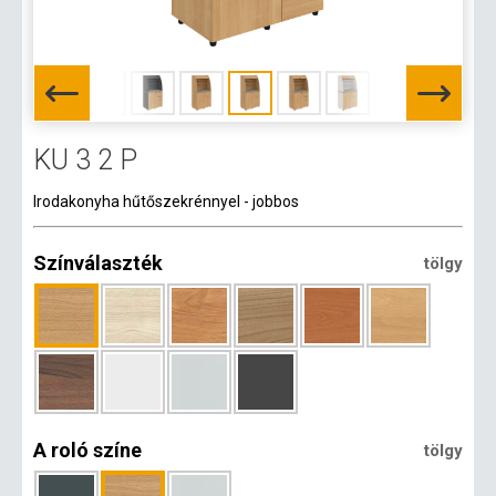
KU 3 2 P
Irodakonyha hűtőszekrénnyel - jobbos
Színválaszték
tölgy
A roló színe
tölgy