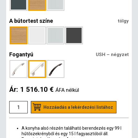
A bútortest színe
tölgy
Fogantyú
USH – négyzet
Ár:
1 516.10 €
ÁFA nélkül
Hozzáadás a lekérdezési listához
A konyha alsó részén található berendezés egy 99 l
hűtőszekrényből és egy 15 l fagyasztóból áll.