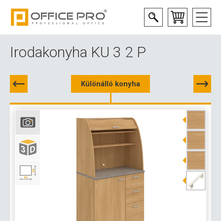
Irodakonyha KU 3 2 P
Különálló konyha