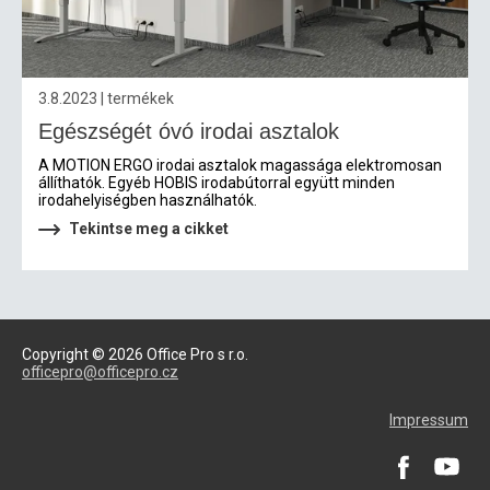
3.8.2023 | termékek
Egészségét óvó irodai asztalok
A MOTION ERGO irodai asztalok magassága elektromosan
állíthatók. Egyéb HOBIS irodabútorral együtt minden
irodahelyiségben használhatók.
Tekintse meg a cikket
Copyright © 2026 Office Pro s r.o.
officepro@officepro.cz
Impressum