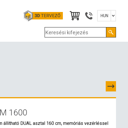
3D
TERVEZŐ
HUN
Slovensky
English
Deutsch
Magyar
M 1600
PCSOLATOK
n állítható DUAL asztal 160 cm, memóriás vezérléssel