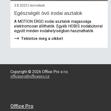
3.8.2023 | termékek
Egészségét óvó irodai asztalok
A MOTION ERGO irodai asztalok magassága
elektromosan állíthatók. Egyéb HOBIS irodabútorral
együtt minden irodahelyiségben használhatók.
Tekintse meg a cikket
Copyright © 2026 Office Pro s r.o.
officepro@officepro.cz
Office Pro