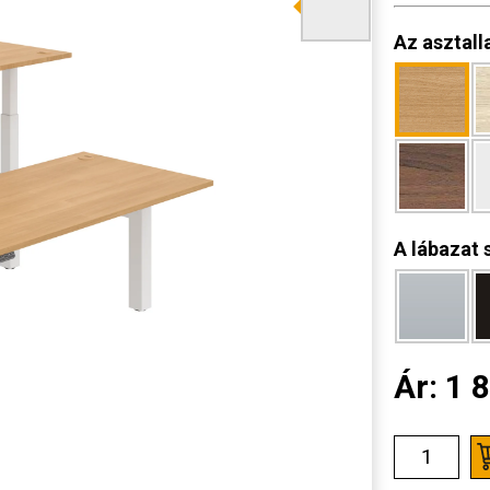
Az asztall
A lábazat 
Ár:
1 