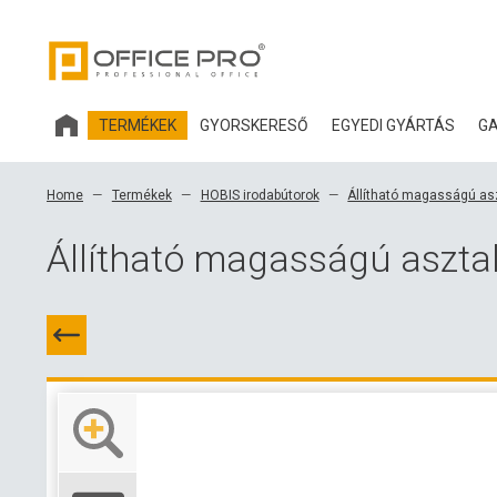
TERMÉKEK
GYORSKERESŐ
EGYEDI GYÁRTÁS
GA
HOBIS IRODABÚTOROK
Home
Termékek
HOBIS irodabútorok
Állítható magasságú as
IRODASZÉKEK ÉS KIEGÉSZÍTŐK OFFICE PRO
Állítható magasságú aszt