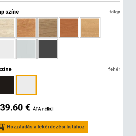
ap színe
tölgy
színe
fehér
839.60 €
ÁFA nélkül
Hozzáadás a lekérdezési listához