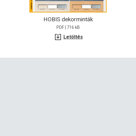
HOBIS dekorminták
PDF | 716 kB
Letöltés