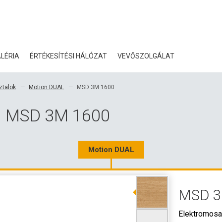
LÉRIA
ÉRTÉKESÍTÉSI HÁLÓZAT
VEVŐSZOLGÁLAT
BLOG
ztalok
Motion DUAL
MSD 3M 1600
TANÚSÍTVÁNYOK
al MSD 3M 1600
ÖKOLÓGIA
LETÖLTÉS
Motion DUAL
3D ADATOK
MSD 3
NAGYKERESKEDELMI KA
Elektromosa