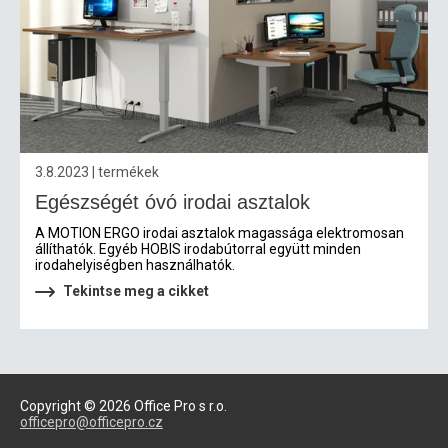
3.8.2023 | termékek
Egészségét óvó irodai asztalok
A MOTION ERGO irodai asztalok magassága elektromosan
állíthatók. Egyéb HOBIS irodabútorral együtt minden
irodahelyiségben használhatók.
Tekintse meg a cikket
Copyright © 2026 Office Pro s r.o.
officepro@officepro.cz