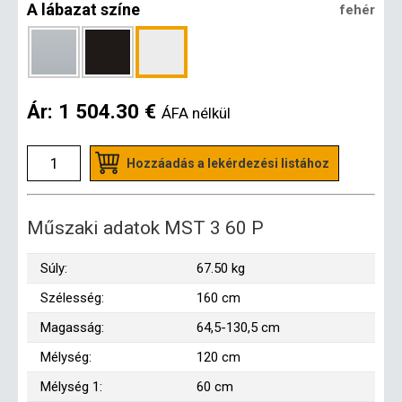
A lábazat színe
fehér
Ár:
1 504.30 €
ÁFA nélkül
Hozzáadás a lekérdezési listához
Műszaki adatok MST 3 60 P
Súly:
67.50 kg
Szélesség:
160 cm
Magasság:
64,5-130,5 cm
Mélység:
120 cm
Mélység 1:
60 cm