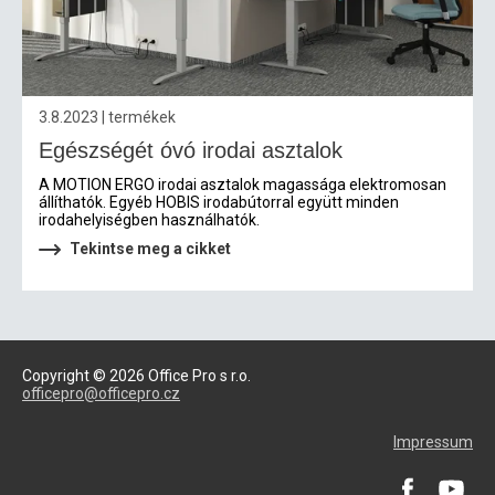
3.8.2023 | termékek
Egészségét óvó irodai asztalok
A MOTION ERGO irodai asztalok magassága elektromosan
állíthatók. Egyéb HOBIS irodabútorral együtt minden
irodahelyiségben használhatók.
Tekintse meg a cikket
Copyright © 2026 Office Pro s r.o.
officepro@officepro.cz
Impressum