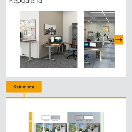
Képgaléria
Színminta