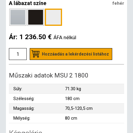
A lábazat színe
fehér
Ár:
1 236.50 €
ÁFA nélkül
Hozzáadás a lekérdezési listához
Műszaki adatok MSU 2 1800
Súly:
71.30 kg
Szélesség:
180 cm
Magasság:
70,5-120,5 cm
Mélység:
80 cm