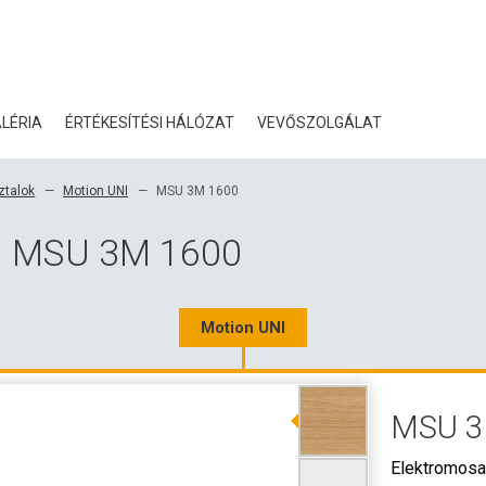
LÉRIA
ÉRTÉKESÍTÉSI HÁLÓZAT
VEVŐSZOLGÁLAT
BLOG
ztalok
Motion UNI
MSU 3M 1600
TANÚSÍTVÁNYOK
al MSU 3M 1600
ÖKOLÓGIA
LETÖLTÉS
Motion UNI
3D ADATOK
MSU 3
NAGYKERESKEDELMI KA
Elektromosan