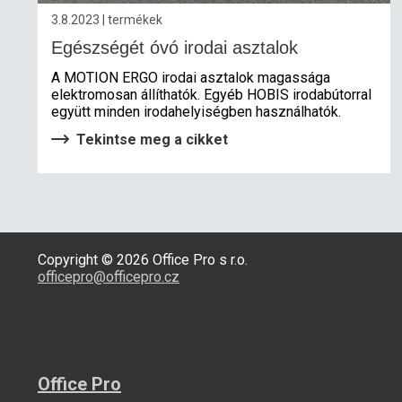
3.8.2023 | termékek
Egészségét óvó irodai asztalok
A MOTION ERGO irodai asztalok magassága
elektromosan állíthatók. Egyéb HOBIS irodabútorral
együtt minden irodahelyiségben használhatók.
Tekintse meg a cikket
Copyright © 2026 Office Pro s r.o.
officepro@officepro.cz
Office Pro