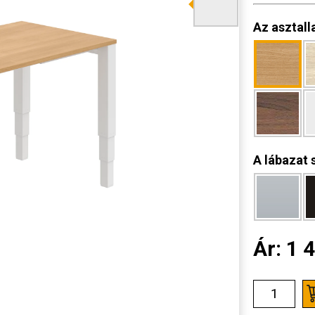
Az asztall
A lábazat 
Ár:
1 4