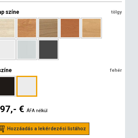
ap színe
tölgy
színe
fehér
97,- €
ÁFA nélkül
Hozzáadás a lekérdezési listához