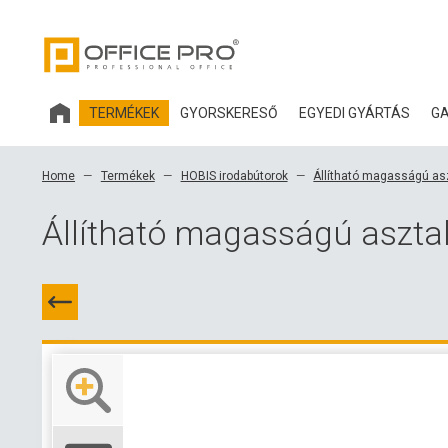
TERMÉKEK
GYORSKERESŐ
EGYEDI GYÁRTÁS
GA
HOBIS IRODABÚTOROK
Home
Termékek
HOBIS irodabútorok
Állítható magasságú as
IRODASZÉKEK ÉS KIEGÉSZÍTŐK OFFICE PRO
Állítható magasságú aszt