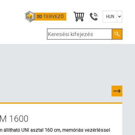
3D
TERVEZŐ
HUN
Slovensky
English
Deutsch
Magyar
M 1600
PCSOLATOK
 állítható UNI asztal 160 cm, memóriás vezérléssel