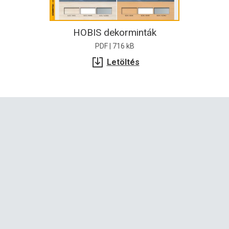
HOBIS dekorminták
PDF | 716 kB
Letöltés