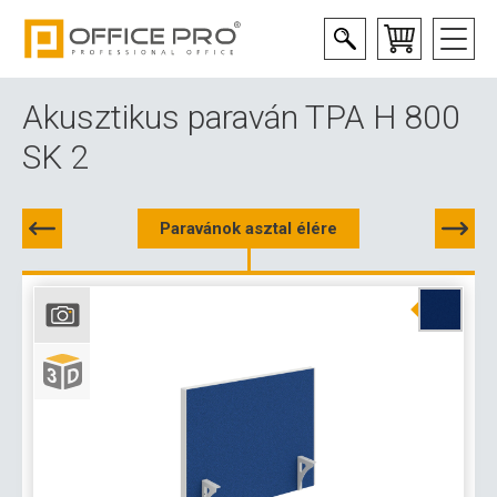
Akusztikus paraván TPA H 800
SK 2
Paravánok asztal élére