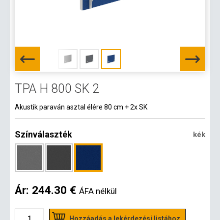
TPA H 800 SK 2
Akustik paraván asztal élére 80 cm + 2x SK
Színválaszték
kék
Ár:
244.30 €
ÁFA nélkül
Hozzáadás a lekérdezési listához