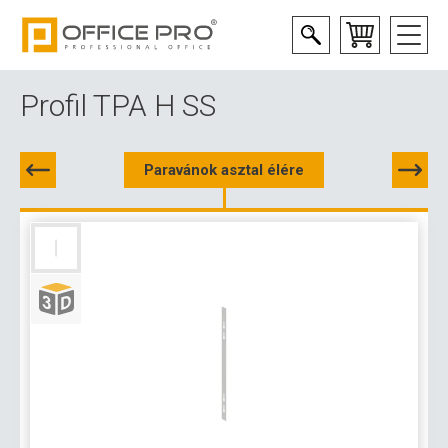
Profil TPA H SS
Paravánok asztal élére