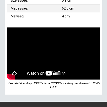
Szélesség:
0.1 cm
Magasság:
62.5 cm
Mélység:
4 cm
Kancelářské stoly HOBIS - řada CROSS - sestavy se stolem CE 2005
L a P