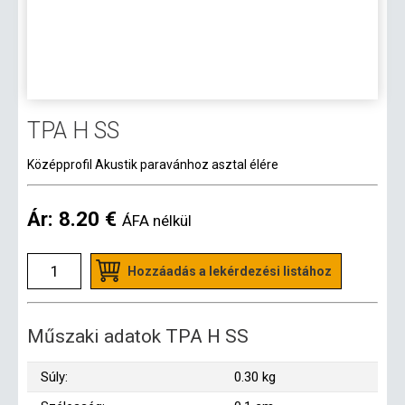
TPA H SS
Középprofil Akustik paravánhoz asztal élére
Ár:
8.20 €
ÁFA nélkül
Hozzáadás a lekérdezési listához
Műszaki adatok TPA H SS
Súly:
0.30 kg