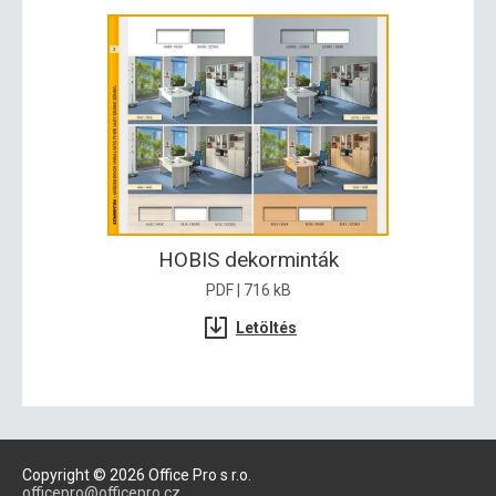
HOBIS dekorminták
PDF | 716 kB
Letöltés
Copyright © 2026 Office Pro s r.o.
officepro@officepro.cz