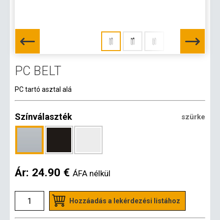
PC BELT
PC tartó asztal alá
Színválaszték
szürke
Ár:
24.90 €
ÁFA nélkül
Hozzáadás a lekérdezési listához