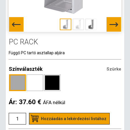
PC RACK
Függő PC tartó asztallap aljára
Színválaszték
Szürke
Ár:
37.60 €
ÁFA nélkül
Hozzáadás a lekérdezési listához