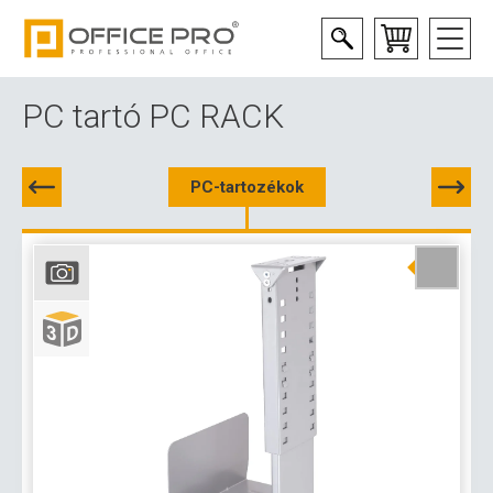
PC tartó PC RACK
PC-tartozékok