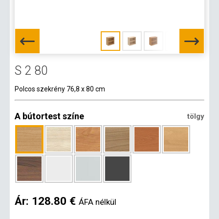
S 2 80
Polcos szekrény 76,8 x 80 cm
A bútortest színe
tölgy
Ár:
128.80 €
ÁFA nélkül