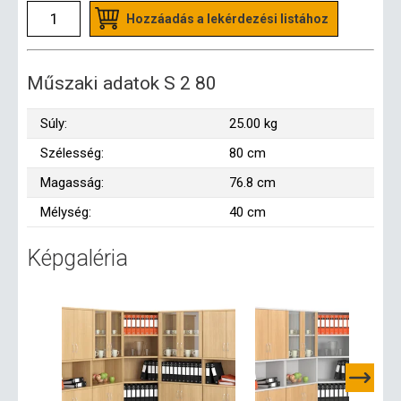
Hozzáadás a lekérdezési listához
Műszaki adatok S 2 80
Súly:
25.00 kg
Szélesség:
80 cm
Magasság:
76.8 cm
Mélység:
40 cm
Képgaléria