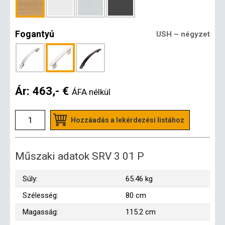
Fogantyú
USH – négyzet
Ár:
463,- €
ÁFA nélkül
Hozzáadás a lekérdezési listához
Műszaki adatok SRV 3 01 P
Súly:
65.46 kg
Szélesség:
80 cm
Magasság:
115.2 cm