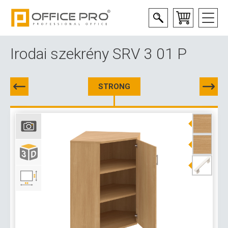
Irodai szekrény SRV 3 01 P
STRONG