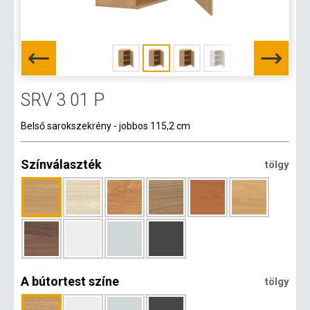
SRV 3 01 P
Belső sarokszekrény - jobbos 115,2 cm
Színválaszték
tölgy
A bútortest színe
tölgy