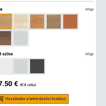
ne
tölgy
t színe
tölgy
7.50 €
ÁFA nélkül
Hozzáadás a lekérdezési listához