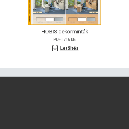
HOBIS dekorminták
PDF | 716 kB
Letöltés