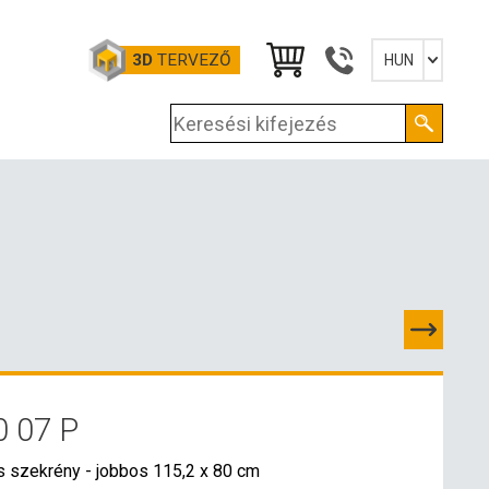
3D
TERVEZŐ
HUN
Slovensky
English
Deutsch
Magyar
0 07 P
PCSOLATOK
s szekrény - jobbos 115,2 x 80 cm