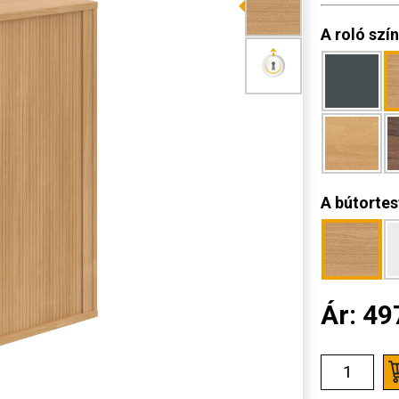
A roló szí
A bútortes
Ár:
49