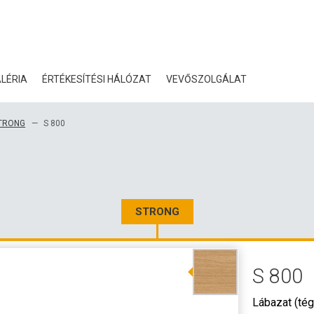
LÉRIA
ÉRTÉKESÍTÉSI HÁLÓZAT
VEVŐSZOLGÁLAT
BLOG
TRONG
S 800
TANÚSÍTVÁNYOK
ÖKOLÓGIA
LETÖLTÉS
STRONG
3D ADATOK
S 800
NAGYKERESKEDELMI KA
Lábazat (tég