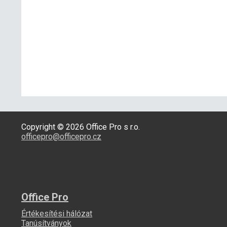
Copyright © 2026 Office Pro s r.o.
officepro@officepro.cz
Office Pro
Értékesítési hálózat
Tanúsítványok