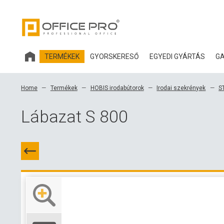
TERMÉKEK
GYORSKERESŐ
EGYEDI GYÁRTÁS
GA
HOBIS IRODABÚTOROK
Home
Termékek
HOBIS irodabútorok
Irodai szekrények
S
IRODASZÉKEK ÉS KIEGÉSZÍTŐK OFFICE PRO
Lábazat S 800