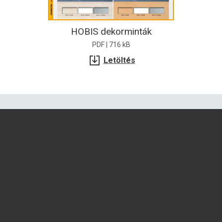
HOBIS dekorminták
PDF | 716 kB
Letöltés