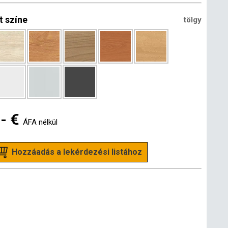
t színe
tölgy
- €
ÁFA nélkül
Hozzáadás a lekérdezési listához