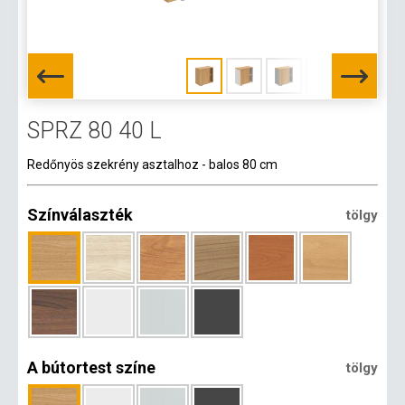
SPRZ 80 40 L
Redőnyös szekrény asztalhoz - balos 80 cm
Színválaszték
tölgy
A bútortest színe
tölgy