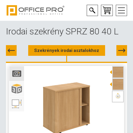
Irodai szekrény SPRZ 80 40 L
Szekrények irodai asztalokhoz