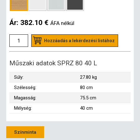
Ár:
382.10 €
ÁFA nélkül
Hozzáadás a lekérdezési listához
Műszaki adatok SPRZ 80 40 L
Súly:
27.80 kg
Szélesség:
80 cm
Magasság:
75.5 cm
Mélység:
40 cm
Színminta